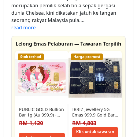
merupakan pemilik kelab bola sepak gergasi
dunia Chelsea, kini dikatakan jatuh ke tangan
seorang rakyat Malaysia pula….
read more
Lelong Emas Pelaburan — Tawaran Terpilih
Stok terhad
Harga promosi
PUBLIC GOLD Bullion
IBRIZ Jewellery 5G
Bar 1g (Au 999.9) -
Emas 999.9 Gold Bar
Happy Wedding &
Gift For Men 999.9
RM 1,120
RM 4,803
Raikan…
Gold…
Klik untuk tawaran