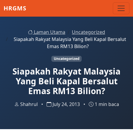
Skip to main content
HRGMS
Laman Utama
Uncategorized
Siapakah Rakyat Malaysia Yang Beli Kapal Bersalut
Emas RM13 Bilion?
Uncategorized
Siapakah Rakyat Malaysia
Yang Beli Kapal Bersalut
Emas RM13 Bilion?
Shahrul
•
July 24, 2013
•
1 min baca