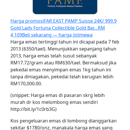
Harga promosi
FAR EAST PAMP Suisse 24K/ 999.9
Gold Lady Fortuna Collectible Gold Bar…
RM
4,109
Beli sekarang — harga istimewa
Harga emas tertinggi tahun ini dicapai pada 7 feb
2013 (6350/tael). Menunjukkan sepanjang tahun
2013, harga emas telah susut sebanyak
RM17.72/gram atau RM630/tael. Bermaksud jika
pekedai emas menyimpan emas 1kg tahun ini
tanpa diniagakan, pekedai telah kerugian lebih
RM170,000.00.
(snippet: Harga emas di pasaran skrg lebih
murah dr kos melombong emas sendiri
http://bit.ly/1c0rb3G)
Kos pengeluaran emas di lombong dianggarkan
sekitar $1780/onz, manakala harga emas yang