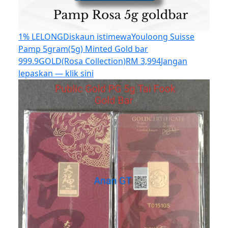
1% LELONG
Diskaun istimewa
Youloong Suisse
Pamp 5gram(5g) Minted Gold bar
999.9GOLD(Rosa Collection)
RM 3,994
Jangan
lepaskan — klik sini