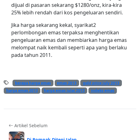
dijual di pasaran sekarang $1280/onz, kira-kira
25% lebih rendah dari kos pengeluaran sendiri.
Jika harga sekarang kekal, syarikat2
perlombongan emas terpaksa menghentikan
pengeluaran emas dan membiarkan harga emas
melompat naik kembali seperti apa yang berlaku
pada tahun 2011.
berapa harga emas
emas 2013
gold price july 2013
harga emas 2013
harga emas julai 2013
indeks emas
Artikel Sebelum
Di Rompak Ditepi Jalan