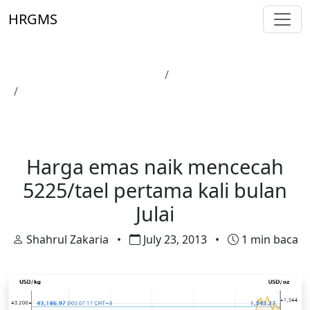
Skip to main content
HRGMS
Laman Utama
Harga Emas
Harga emas naik mencecah 5225/tael pertama kali
bulan Julai
Harga Emas
Maklumat
Pelaburan Emas
Harga emas naik mencecah
5225/tael pertama kali bulan
Julai
Shahrul Zakaria
•
July 23, 2013
•
1 min baca