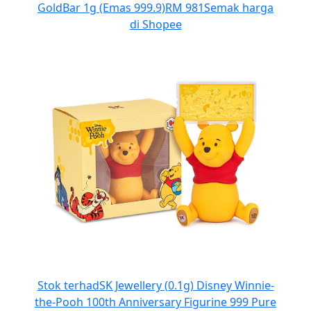
GoldBar 1g (Emas 999.9)
RM 981
Semak harga
di Shopee
Stok terhad
SK Jewellery (0.1g) Disney Winnie-
the-Pooh 100th Anniversary Figurine 999 Pure