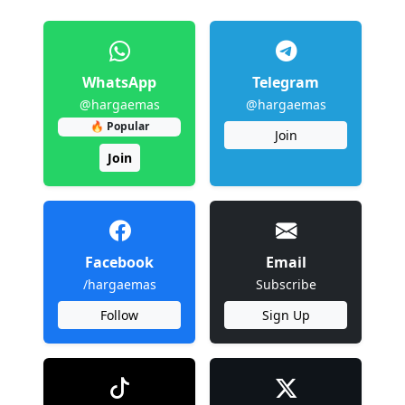
WhatsApp
Telegram
@hargaemas
@hargaemas
🔥 Popular
Join
Join
Facebook
Email
/hargaemas
Subscribe
Follow
Sign Up