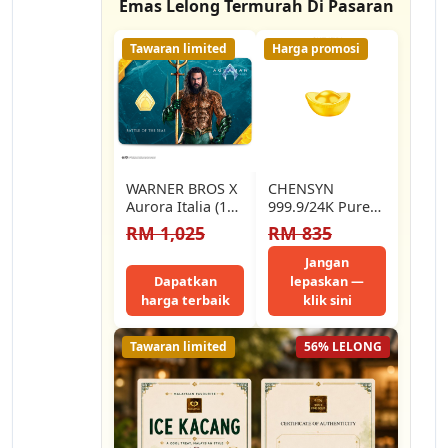
Emas Lelong Termurah Di Pasaran
Tawaran limited
Harga promosi
WARNER BROS X
CHENSYN
Aurora Italia (1g)
999.9/24K Pure
999.9 Aquaman
Gold Bean Ingot
RM 1,025
RM 835
II Limited Edition
Emas 999 Gold
Gold…
Bean Pamp Bar…
Jangan
Dapatkan
lepaskan —
harga terbaik
klik sini
Tawaran limited
56% LELONG