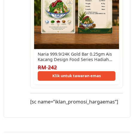
Naria 999.9/24K Gold Bar 0.25gm Ais
Kacang Design Food Series Hadiah
Untuk…
RM 242
Klik untuk tawaran emas
[sc name=”iklan_promosi_hargaemas”]