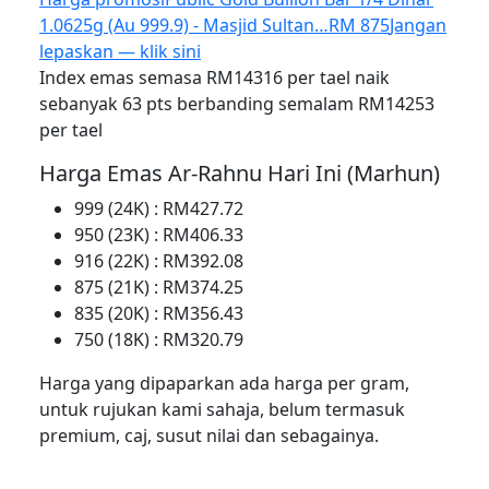
1.0625g (Au 999.9) - Masjid Sultan…
RM 875
Jangan
lepaskan — klik sini
Index emas semasa RM14316 per tael naik
sebanyak 63 pts berbanding semalam RM14253
per tael
Harga Emas Ar-Rahnu Hari Ini (Marhun)
999 (24K) : RM427.72
950 (23K) : RM406.33
916 (22K) : RM392.08
875 (21K) : RM374.25
835 (20K) : RM356.43
750 (18K) : RM320.79
Harga yang dipaparkan ada harga per gram,
untuk rujukan kami sahaja, belum termasuk
premium, caj, susut nilai dan sebagainya.