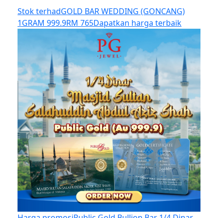
Stok terhad
GOLD BAR WEDDING (GONCANG)
1GRAM 999.9
RM 765
Dapatkan harga terbaik
Harga promosi
Public Gold Bullion Bar 1/4 Dinar