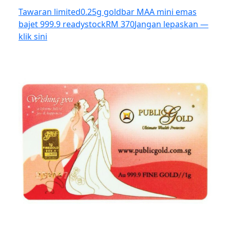
Tawaran limited
0.25g goldbar MAA mini emas
bajet 999.9 readystock
RM 370
Jangan lepaskan —
klik sini