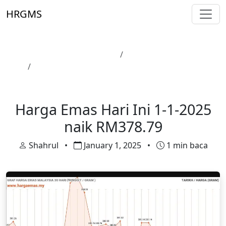
Skip to main content
HRGMS
Laman Utama
Harga Emas
Harga Emas Hari Ini 1-1-2025 naik RM378.79
Harga Emas
Harga Emas Hari Ini 1-1-2025
naik RM378.79
Shahrul
•
January 1, 2025
•
1 min baca