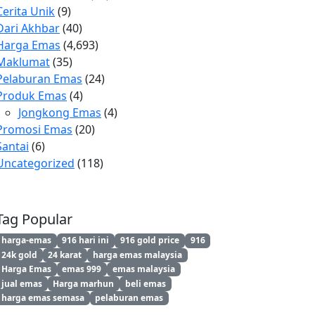
Cerita Unik
(9)
Dari Akhbar
(40)
Harga Emas
(4,693)
Maklumat
(35)
Pelaburan Emas
(24)
Produk Emas
(4)
Jongkong Emas
(4)
Promosi Emas
(20)
Santai
(6)
Uncategorized
(118)
Tag Popular
harga-emas
916 hari ini
916 gold price
916
24k gold
24 karat
harga emas malaysia
Harga Emas
emas 999
emas malaysia
jual emas
Harga marhun
beli emas
harga emas semasa
pelaburan emas