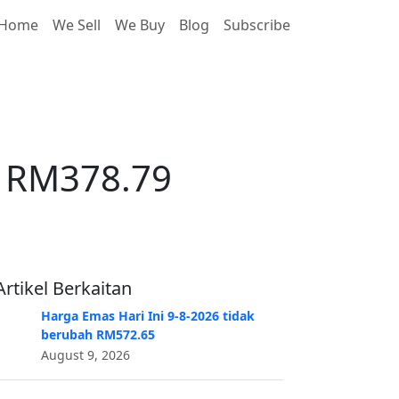
Home
We Sell
We Buy
Blog
Subscribe
k RM378.79
k RM378.79
Artikel Berkaitan
Harga Emas Hari Ini 9-8-2026 tidak
berubah RM572.65
August 9, 2026