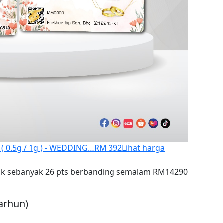
( 0.5g / 1g ) - WEDDING…
RM 392
Lihat harga
ik sebanyak 26 pts berbanding semalam RM14290
arhun)