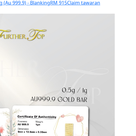
g (Au 999.9) - Blanking
RM 915
Claim tawaran