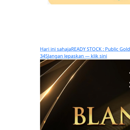
Hari ini sahaja
READY STOCK : Public Gold 
345
Jangan lepaskan — klik sini