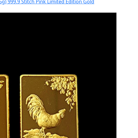
g) 999.9 Stitch Pink Limited Edition Gold