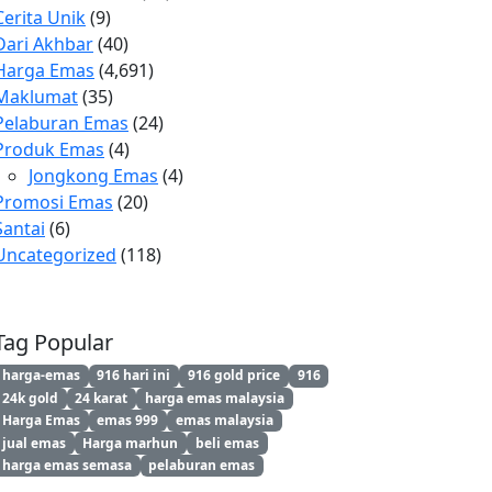
Cerita Unik
(9)
Dari Akhbar
(40)
Harga Emas
(4,691)
Maklumat
(35)
Pelaburan Emas
(24)
Produk Emas
(4)
Jongkong Emas
(4)
Promosi Emas
(20)
Santai
(6)
Uncategorized
(118)
Tag Popular
harga-emas
916 hari ini
916 gold price
916
24k gold
24 karat
harga emas malaysia
Harga Emas
emas 999
emas malaysia
jual emas
Harga marhun
beli emas
harga emas semasa
pelaburan emas