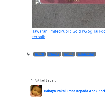
Tawaran limited
Public Gold PG 5g Tai Fo
terbaik
nenek
rompak
samun
wargaemas
Artikel Sebelum
Bahaya Pakai Emas Kepada Anak Keci