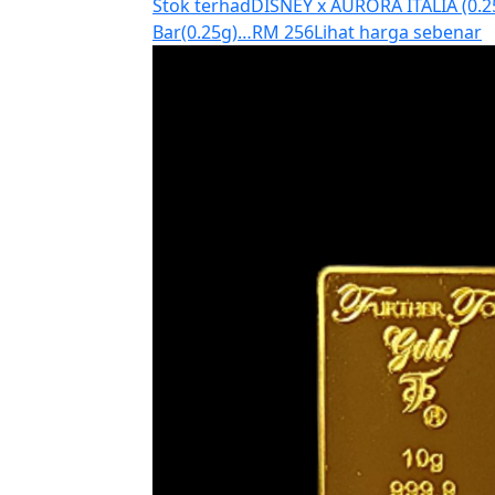
Stok terhad
DISNEY x AURORA ITALIA (0.25
Bar(0.25g)…
RM 256
Lihat harga sebenar