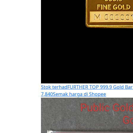
Stok terhad
FURTHER TOP 999.9 Gold Ba
7,840
Semak harga di Shopee