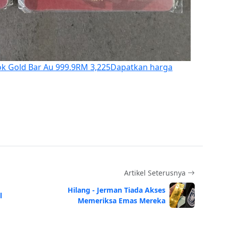
ok Gold Bar Au 999.9
RM 3,225
Dapatkan harga
Artikel Seterusnya
Hilang - Jerman Tiada Akses
l
Memeriksa Emas Mereka