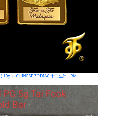
r ( 10g ) - CHINESE ZODIAC 十二生肖…
RM