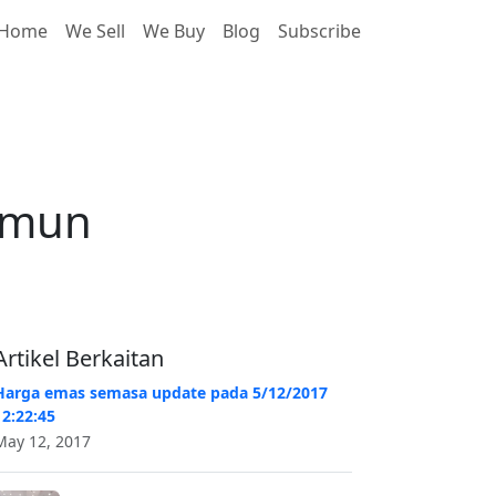
Home
We Sell
We Buy
Blog
Subscribe
samun
amun
Artikel Berkaitan
Harga emas semasa update pada 5/12/2017
12:22:45
May 12, 2017