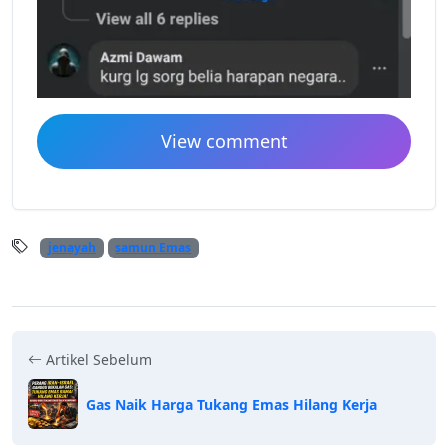
View comment
jenayah
samun Emas
Artikel Sebelum
Gas Naik Harga Tukang Emas Hilang Kerja