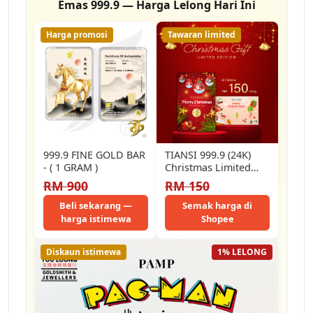
Emas 999.9 — Harga Lelong Hari Ini
Harga promosi
Tawaran limited
999.9 FINE GOLD BAR
TIANSI 999.9 (24K)
- ( 1 GRAM )
Christmas Limited
Edition Gold Bar -
RM 900
RM 150
[0.05gram Fine Gold]
Beli sekarang —
Semak harga di
harga istimewa
Shopee
Diskaun istimewa
1% LELONG