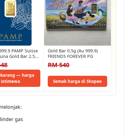
99.9 PAMP Suisse
Gold Bar 0.5g (Au 999.9)
tuna Gold Bar 2.5g
FRIENDS FOREVER PG
y Fortuna…
448
RM 540
sekarang — harga
istimewa
Semak harga di Shopee
melonjak:
linder gas