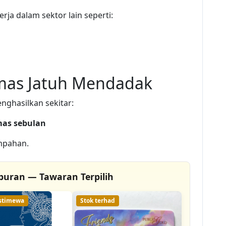
ja dalam sektor lain seperti:
mas Jatuh Mendadak
ghasilkan sekitar:
mas sebulan
mpahan.
buran — Tawaran Terpilih
istimewa
Stok terhad