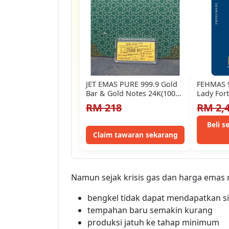
JET EMAS PURE 999.9 Gold
FEHMAS 9
Bar & Gold Notes 24K(100%
Lady For
Authentic Gold)…
Emas Lad
RM 218
RM 2,
Beli 
Claim tawaran sekarang
Namun sejak krisis gas dan harga emas 
bengkel tidak dapat mendapatkan si
tempahan baru semakin kurang
produksi jatuh ke tahap minimum