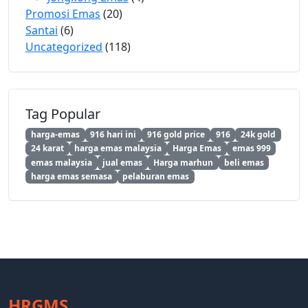
Promosi Emas
(20)
Santai
(6)
Uncategorized
(118)
Tag Popular
harga-emas
916 hari ini
916 gold price
916
24k gold
24 karat
harga emas malaysia
Harga Emas
emas 999
emas malaysia
jual emas
Harga marhun
beli emas
harga emas semasa
pelaburan emas
HRGMS