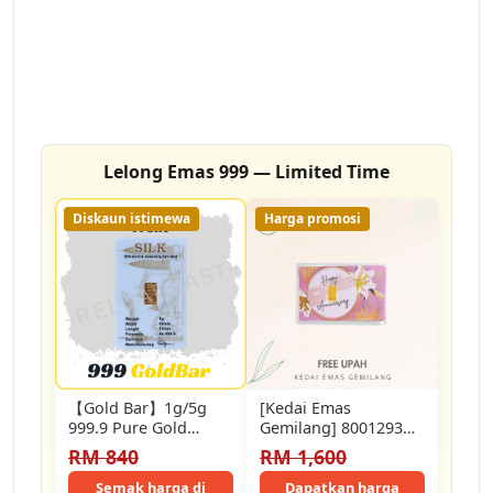
Lelong Emas 999 — Limited Time
Diskaun istimewa
Harga promosi
【Gold Bar】1g/5g
[Kedai Emas
999.9 Pure Gold
Gemilang] 8001293
Investment
Tamu Gold 1G
RM 840
RM 1,600
Collectible Gift
(Ohe0286) Gold Bar
(1.5Cm) (1G)…
Semak harga di
Dapatkan harga