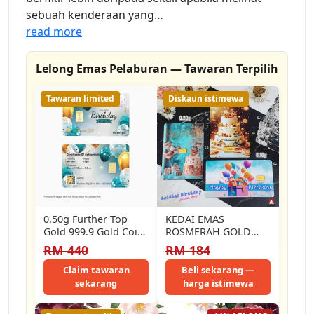
sebuah kenderaan yang…
read more
Lelong Emas Pelaburan — Tawaran Terpilih
Tawaran limited
Diskaun istimewa
0.50g Further Top
KEDAI EMAS
Gold 999.9 Gold Coin
ROSMERAH GOLD
Mini Gold Bar Emas
999.9 GOLD BAR
RM 440
RM 184
Tulen…
BIRTHDAY 🎂 🥳
Claim tawaran
Beli sekarang —
sekarang
harga istimewa