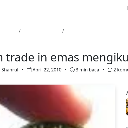
 Utama
Bantuan Teknikal
Hukum trade in emas mengi
Bantuan Teknikal
Maklumat
trade in emas mengiku
Shahrul
•
April 22, 2010
•
3 min baca
•
2 kom