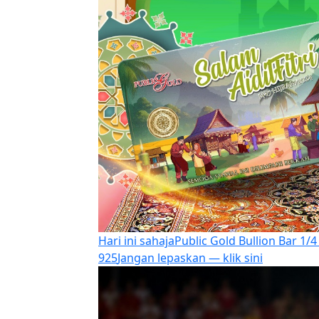
Hari ini sahaja
Public Gold Bullion Bar 1/4
925
Jangan lepaskan — klik sini