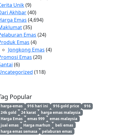
Cerita Unik
(9)
Dari Akhbar
(40)
Harga Emas
(4,694)
Maklumat
(35)
Pelaburan Emas
(24)
Produk Emas
(4)
Jongkong Emas
(4)
Promosi Emas
(20)
Santai
(6)
Uncategorized
(118)
Tag Popular
harga-emas
916 hari ini
916 gold price
916
24k gold
24 karat
harga emas malaysia
Harga Emas
emas 999
emas malaysia
jual emas
Harga marhun
beli emas
harga emas semasa
pelaburan emas