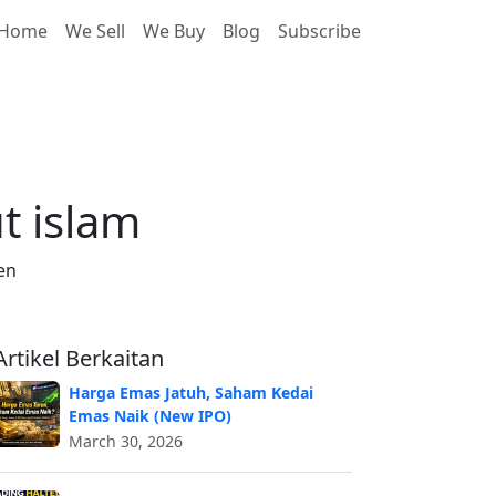
Home
We Sell
We Buy
Blog
Subscribe
kut islam
t islam
en
Artikel Berkaitan
Harga Emas Jatuh, Saham Kedai
Emas Naik (New IPO)
March 30, 2026