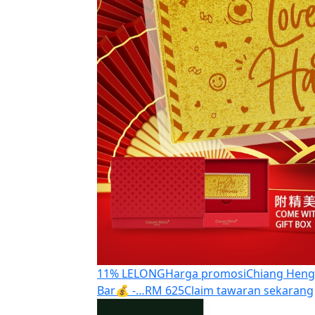
11% LELONG
Harga promosi
Chiang Heng 
Bar💰 -…
RM 625
Claim tawaran sekarang