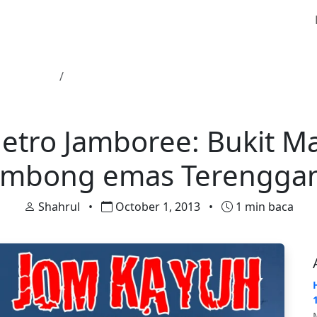
tegorized
Harian Metro Jamboree: Bukit Mawi bekas l
Uncategorized
etro Jamboree: Bukit M
ombong emas Terengga
Shahrul
•
October 1, 2013
•
1 min baca