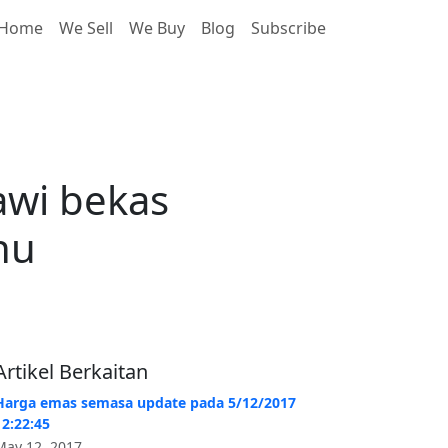
Home
We Sell
We Buy
Blog
Subscribe
ombong emas Terengganu
awi bekas
nu
Artikel Berkaitan
Harga emas semasa update pada 5/12/2017
12:22:45
May 12, 2017