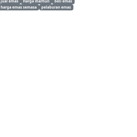
jual emas
Harga marhun
beli emas
harga emas semasa
pelaburan emas