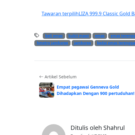
Tawaran terpilih
LIZA 999.9 Classic Gold B
beli emas
bukit mawi
emas
emas tereng
hmetro jamboree
jamboree
kedai emas terengg
Artikel Sebelum
Empat pegawai Genneva Gold
Dihadapkan Dengan 900 pertuduhan!
Ditulis oleh Shahrul