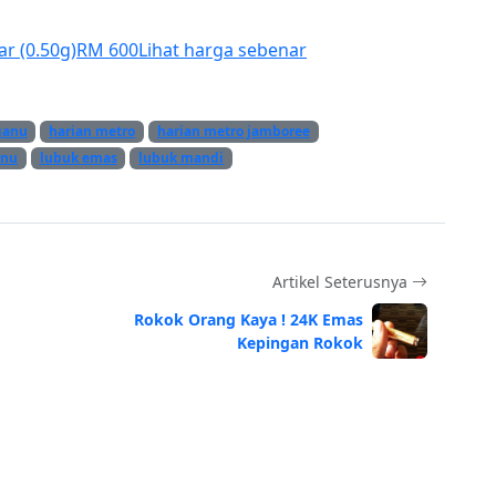
ar (0.50g)
RM 600
Lihat harga sebenar
ganu
harian metro
harian metro jamboree
anu
lubuk emas
lubuk mandi
Artikel Seterusnya
Rokok Orang Kaya ! 24K Emas
Kepingan Rokok