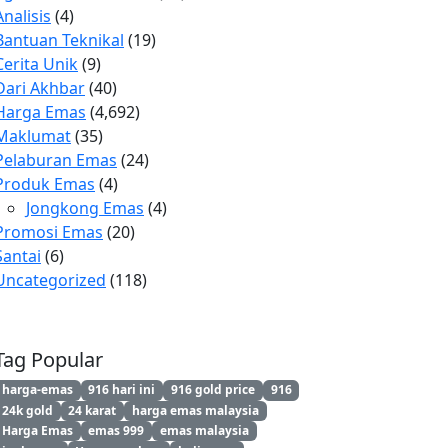
Analisis
(4)
Bantuan Teknikal
(19)
Cerita Unik
(9)
Dari Akhbar
(40)
Harga Emas
(4,692)
Maklumat
(35)
Pelaburan Emas
(24)
Produk Emas
(4)
Jongkong Emas
(4)
Promosi Emas
(20)
Santai
(6)
Uncategorized
(118)
Tag Popular
harga-emas
916 hari ini
916 gold price
916
24k gold
24 karat
harga emas malaysia
Harga Emas
emas 999
emas malaysia