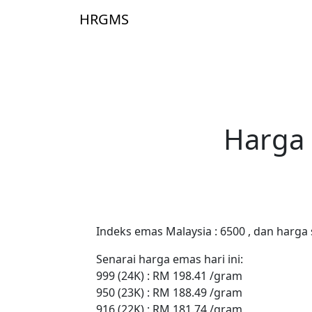
Skip to main content
HRGMS
Lam
Harga 
Indeks emas Malaysia : 6500 , dan harga
Senarai harga emas hari ini:
999 (24K) : RM 198.41 /gram
950 (23K) : RM 188.49 /gram
916 (22K) : RM 181.74 /gram