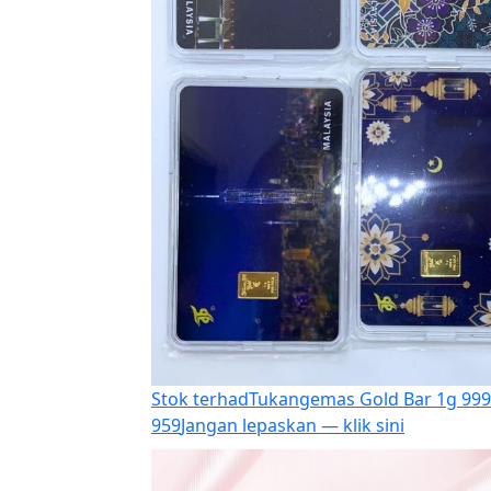
Stok terhad
Tukangemas Gold Bar 1g 999.
959
Jangan lepaskan — klik sini