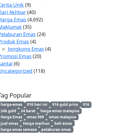
Cerita Unik
(9)
Dari Akhbar
(40)
Harga Emas
(4,692)
Maklumat
(35)
Pelaburan Emas
(24)
Produk Emas
(4)
Jongkong Emas
(4)
Promosi Emas
(20)
Santai
(6)
Uncategorized
(118)
Tag Popular
harga-emas
916 hari ini
916 gold price
916
24k gold
24 karat
harga emas malaysia
Harga Emas
emas 999
emas malaysia
jual emas
Harga marhun
beli emas
harga emas semasa
pelaburan emas