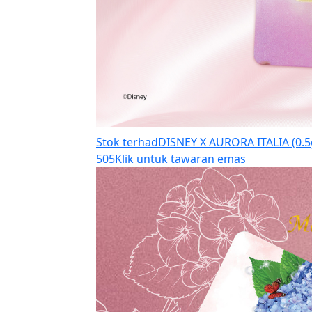
Stok terhad
DISNEY X AURORA ITALIA (0.5g
505
Klik untuk tawaran emas