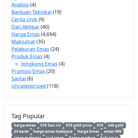
Analisis
(4)
Bantuan Teknikal
(19)
Cerita Unik
(9)
Dari Akhbar
(40)
Harga Emas
(4,694)
Maklumat
(35)
Pelaburan Emas
(24)
Produk Emas
(4)
Jongkong Emas
(4)
Promosi Emas
(20)
Santai
(6)
Uncategorized
(118)
Tag Popular
harga-emas
916 hari ini
916 gold price
916
24k gold
24 karat
harga emas malaysia
Harga Emas
emas 999
emas malaysia
jual emas
Harga marhun
beli emas