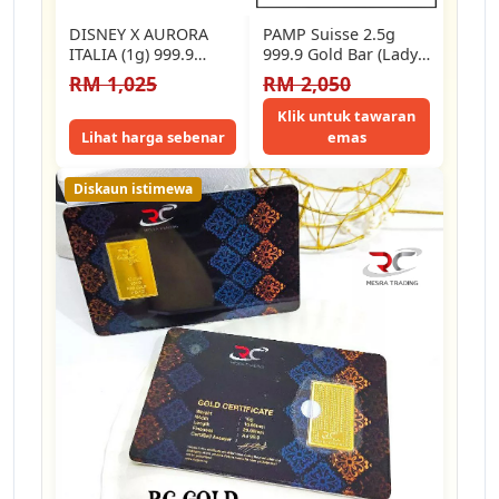
DISNEY X AURORA
PAMP Suisse 2.5g
ITALIA (1g) 999.9
999.9 Gold Bar (Lady
Princess Collection
Fortuna) Suisse Gold
RM 1,025
RM 2,050
Jasmine 2 Limited
Bar
Edition…
Klik untuk tawaran
Lihat harga sebenar
emas
Diskaun istimewa