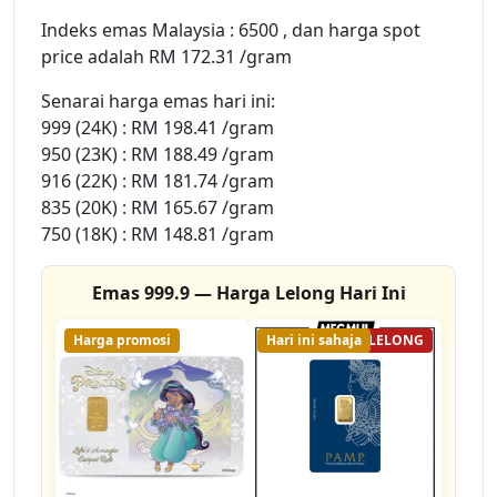
Indeks emas Malaysia : 6500 , dan harga spot
price adalah RM 172.31 /gram
Senarai harga emas hari ini:
999 (24K) : RM 198.41 /gram
950 (23K) : RM 188.49 /gram
916 (22K) : RM 181.74 /gram
835 (20K) : RM 165.67 /gram
750 (18K) : RM 148.81 /gram
Emas 999.9 — Harga Lelong Hari Ini
Harga promosi
Hari ini sahaja
18% LELONG