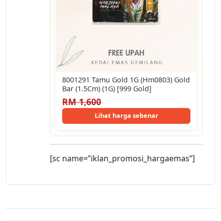
8001291 Tamu Gold 1G (Hm0803) Gold
Bar (1.5Cm) (1G) [999 Gold]
RM 1,600
Lihat harga sebenar
[sc name=”iklan_promosi_hargaemas”]