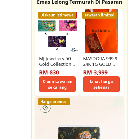
Emas Lelong Termurah Di Pasaran
Diskaun istimewa
31% LELONG
Tawaran limited
MJ Jewellery 5G
MASDORA 999.9
Gold Collection
24K 1G GOLD
999.9/24K
BAR GOLDEN
RM 830
RM 3,999
Butterfly Series
DRAGON LUNAR
Gold Bar F29 (1g)
CALENDAR YEAR
Claim tawaran
Lihat harga
COLLECTION
sekarang
sebenar
Harga promosi