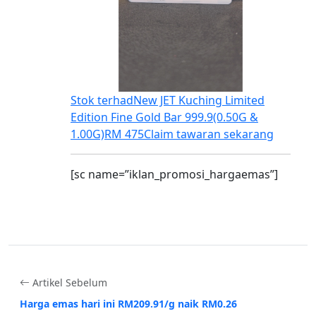
Stok terhad
New JET Kuching Limited
Edition Fine Gold Bar 999.9(0.50G &
1.00G)
RM 475
Claim tawaran sekarang
[sc name=”iklan_promosi_hargaemas”]
Artikel Sebelum
Harga emas hari ini RM209.91/g naik RM0.26