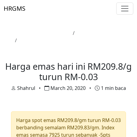
Skip to main content
HRGMS
Laman Utama
Harga Emas
Harga emas hari ini RM209.8/g turun RM-0.03
Harga Emas
Harga emas hari ini RM209.8/g
turun RM-0.03
Shahrul
•
March 20, 2020
•
1 min baca
Harga spot emas RM209.8/gm turun RM-0.03
berbanding semalam RM209.83/gm. Index
emas semasa 7925 turun sebanyak -5pts