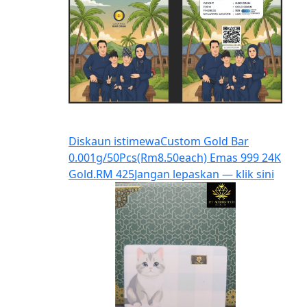
Diskaun istimewa
Custom Gold Bar
0.001g/50Pcs(Rm8.50each) Emas 999 24K
Gold.
RM 425
Jangan lepaskan — klik sini