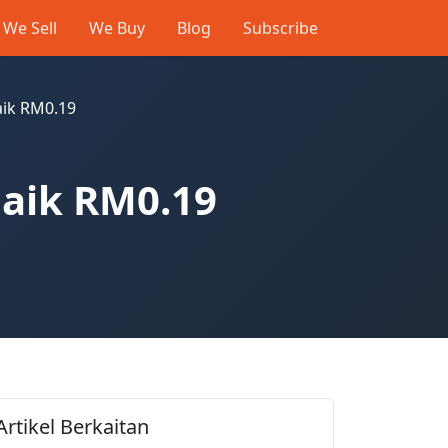
We Sell
We Buy
Blog
Subscribe
aik RM0.19
naik RM0.19
Artikel Berkaitan