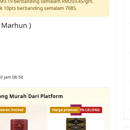
RM0.19 berbanding semalam RM203.45/gm.
k 10pts berbanding semalam 7685.
a Marhun )
0 jam 08-58
ong Murah Dari Platform
waran limited
Harga promosi
28% LELONG