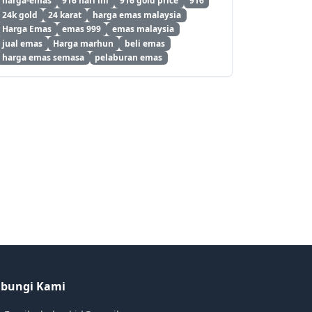
harga-emas
916 hari ini
916 gold price
916
24k gold
24 karat
harga emas malaysia
Harga Emas
emas 999
emas malaysia
jual emas
Harga marhun
beli emas
harga emas semasa
pelaburan emas
bungi Kami