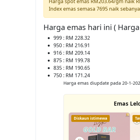
Harga spot emas RM203.64/gm naik 
Index emas semasa 7695 naik sebanya
Harga emas hari ini ( Harg
999 : RM 228.32
950 : RM 216.91
916 : RM 209.14
875 : RM 199.78
835 : RM 190.65
750 : RM 171.24
Harga emas diupdate pada 20-1-202
Emas Lel
Diskaun istimewa
Ta