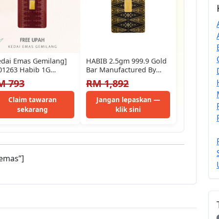
edai Emas Gemilang]
HABIB 2.5gm 999.9 Gold
01263 Habib 1G
Bar Manufactured By
0360002) Gold Bar
LBMA Goods Delivery
M 793
RM 1,892
.545Cm) (1G) [999…
Refiner
Claim tawaran
Jangan lepaskan —
sekarang
klik sini
emas”]