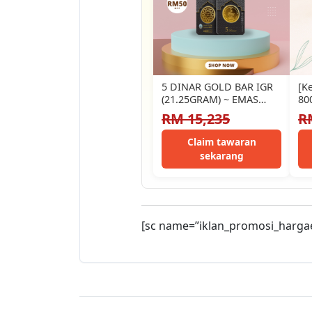
5 DINAR GOLD BAR IGR
[K
(21.25GRAM) ~ EMAS
80
999.9 /24K
(H
RM 15,235
R
(1
Claim tawaran
sekarang
[sc name=”iklan_promosi_harga