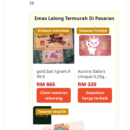
59
Emas Lelong Termurah Di Pasaran
Diskaun istimewa
Tawaran limited
gold.bar.1gram.9
Aurora Italia's
99.9
Unique 0.25g
Gold Bar (Au
RM 865
RM 320
999.9) 24K - The
Aristocats…
Claim tawaran
Dapatkan
sekarang
harga terbaik
Tawaran terpilih