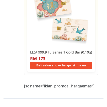
LIZA 999.9 Fu Series 1 Gold Bar (0.10g)
RM 173
Beli sekarang — harga istimewa
[sc name=”iklan_promosi_hargaemas”]