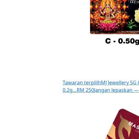
Tawaran terpilih
MJ Jewellery 5G 
0.2g…
RM 250
Jangan lepaskan — k