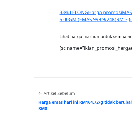
33% LELONG
Harga promosi
MASD
5.00GM (EMAS 999.9/24K)
RM 3,6
Lihat harga marhun untuk semua a
[sc name=”iklan_promosi_harga
Artikel Sebelum
Harga emas hari ini RM164.72/g tidak beruba
RM0