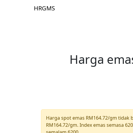
Skip to main content
HRGMS
Laman Ut
Harga emas
Harga spot emas RM164.72/gm tidak
RM164.72/gm. Index emas semasa 6200
semalam 6200.