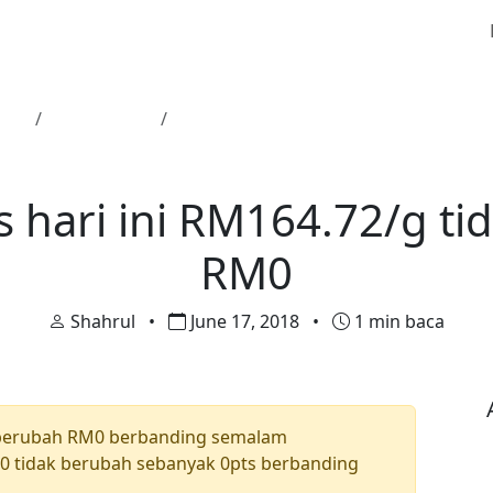
ama
Harga Emas
Harga emas hari ini RM164.72/g tida
Harga Emas
 hari ini RM164.72/g ti
RM0
Shahrul
•
June 17, 2018
•
1 min baca
 berubah RM0 berbanding semalam
 tidak berubah sebanyak 0pts berbanding