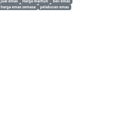
jual emas
Harga marhun
beli emas
harga emas semasa
pelaburan emas