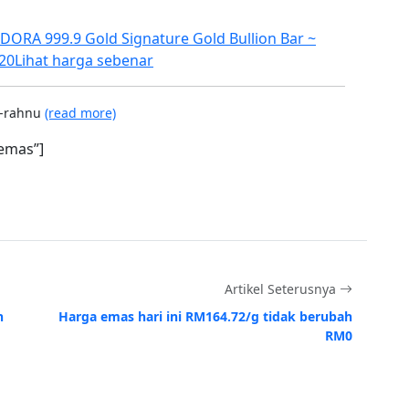
ORA 999.9 Gold Signature Gold Bullion Bar ~
20
Lihat harga sebenar
r-rahnu
(read more)
emas”]
Artikel Seterusnya
h
Harga emas hari ini RM164.72/g tidak berubah
RM0