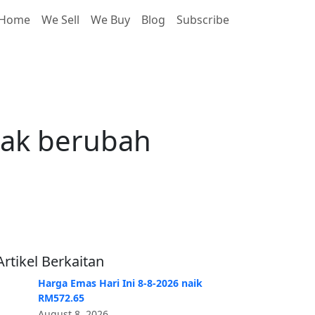
Home
We Sell
We Buy
Blog
Subscribe
k berubah RM0
dak berubah
Artikel Berkaitan
Harga Emas Hari Ini 8-8-2026 naik
RM572.65
August 8, 2026