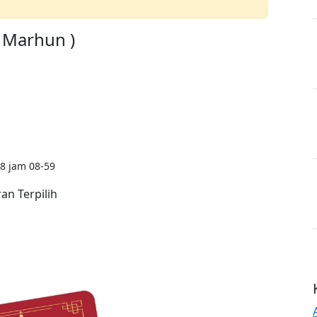
a Marhun )
8 jam 08-59
n Terpilih