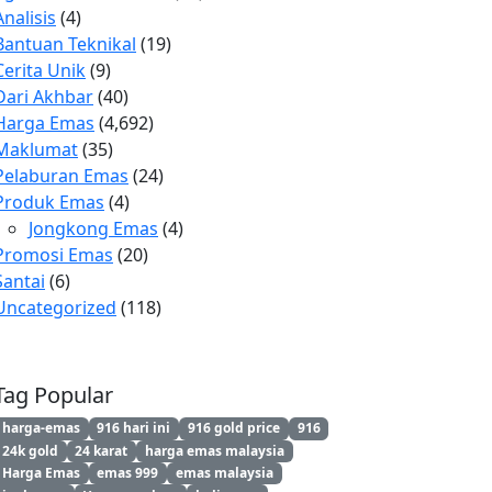
Analisis
(4)
Bantuan Teknikal
(19)
Cerita Unik
(9)
Dari Akhbar
(40)
Harga Emas
(4,692)
Maklumat
(35)
Pelaburan Emas
(24)
Produk Emas
(4)
Jongkong Emas
(4)
Promosi Emas
(20)
Santai
(6)
Uncategorized
(118)
Tag Popular
harga-emas
916 hari ini
916 gold price
916
24k gold
24 karat
harga emas malaysia
Harga Emas
emas 999
emas malaysia