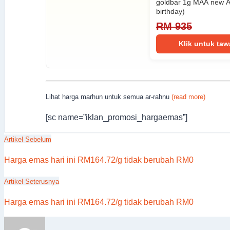
goldbar 1g MAA new AU
birthday)
RM 935
Klik untuk ta
Lihat harga marhun untuk semua ar-rahnu
(read more)
[sc name=”iklan_promosi_hargaemas”]
Artikel Sebelum
Harga emas hari ini RM164.72/g tidak berubah RM0
Artikel Seterusnya
Harga emas hari ini RM164.72/g tidak berubah RM0