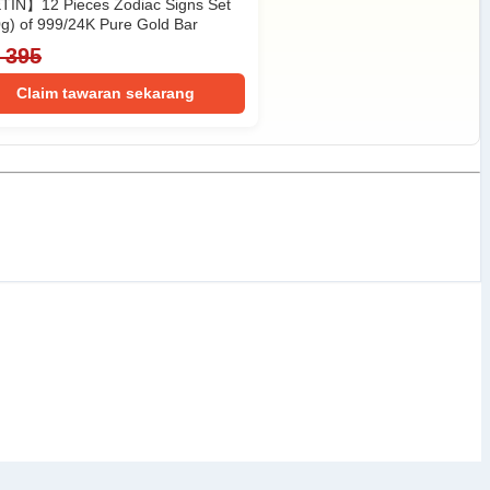
IN】12 Pieces Zodiac Signs Set
0g) of 999/24K Pure Gold Bar
 395
Claim tawaran sekarang