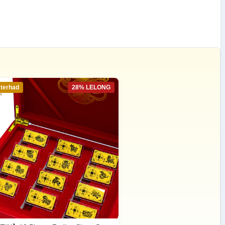
 terhad
28% LELONG