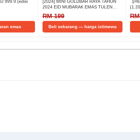
 999.9 (edisi
[2024] MINI GOLDBAR RAYA TAHUN
【HET
2024 EID MUBARAK EMAS TULEN
(1.2
999.9 24K…
RM 199
RM
waran emas
Beli sekarang — harga istimewa