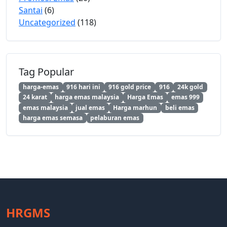
Santai
(6)
Uncategorized
(118)
Tag Popular
harga-emas
916 hari ini
916 gold price
916
24k gold
24 karat
harga emas malaysia
Harga Emas
emas 999
emas malaysia
jual emas
Harga marhun
beli emas
harga emas semasa
pelaburan emas
HRGMS