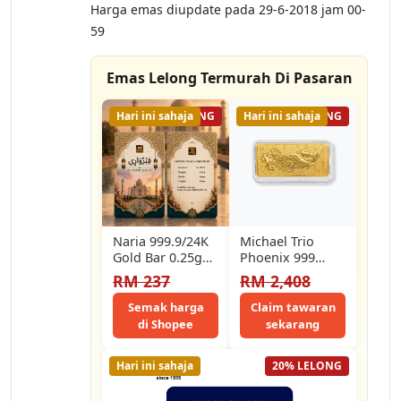
Harga emas diupdate pada 29-6-2018 jam 00-
59
Emas Lelong Termurah Di Pasaran
Hari ini sahaja
57% LELONG
Hari ini sahaja
16% LELONG
Naria 999.9/24K
Michael Trio
Gold Bar 0.25gm
Phoenix 999
Februari Jawi
Pure Gold Bar
RM 237
RM 2,408
Design Islamic
(2g)
Calendar
Semak harga
Claim tawaran
Collection
di Shopee
sekarang
Pelaburan…
Hari ini sahaja
20% LELONG