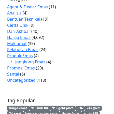
Agent & Dealer Emas
(11)
Analisis
(4)
Bantuan Teknikal
(19)
Cerita Unik
(9)
Dari Akhbar
(40)
Harga Emas
(4,692)
Maklumat
(35)
Pelaburan Emas
(24)
Produk Emas
(4)
Jongkong Emas
(4)
Promosi Emas
(20)
Santai
(6)
Uncategorized
(118)
Tag Popular
harga-emas
916 hari ini
916 gold price
916
24k gold
24 karat
harga emas malaysia
Harga Emas
emas 999