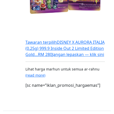
Tawaran terpilih
DISNEY X AURORA ITALIA
(0.25g) 999.9 Inside Out 2 Limited Edition
Gold…
RM 280
Jangan lepaskan — klik sini
Lihat harga marhun untuk semua ar-rahnu
(read more)
[sc name=”iklan_promosi_hargaemas”]