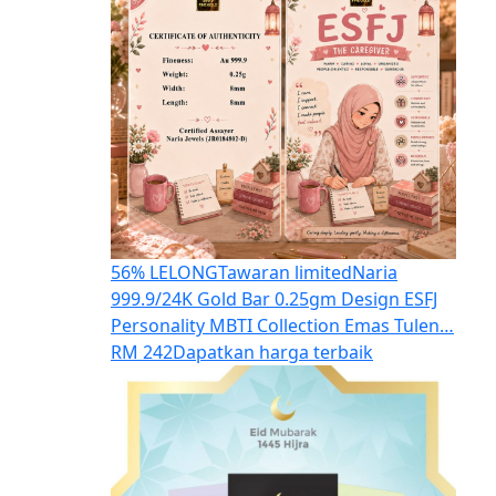
56% LELONG
Tawaran limited
Naria
999.9/24K Gold Bar 0.25gm Design ESFJ
Personality MBTI Collection Emas Tulen…
RM 242
Dapatkan harga terbaik