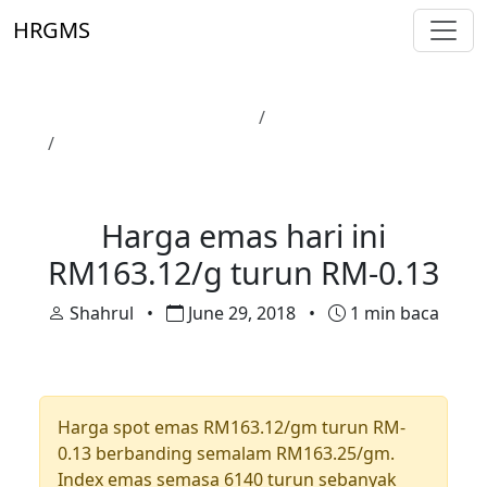
Skip to main content
HRGMS
Laman Utama
Harga Emas
Harga emas hari ini RM163.12/g turun RM-0.13
Harga Emas
Harga emas hari ini
RM163.12/g turun RM-0.13
Shahrul
•
June 29, 2018
•
1 min baca
Harga spot emas RM163.12/gm turun RM-
0.13 berbanding semalam RM163.25/gm.
Index emas semasa 6140 turun sebanyak