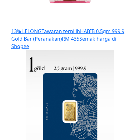
13% LELONG
Tawaran terpilih
HABIB 0.5gm 999.9
Gold Bar (Peranakan)
RM 435
Semak harga di
Shopee