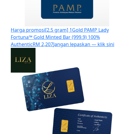
Harga promosi
[2.5 gram] 1Gold PAMP Lady
Fortuna™ Gold Minted Bar (999.9) 100%
Authentic
RM 2,207
Jangan lepaskan — klik sini