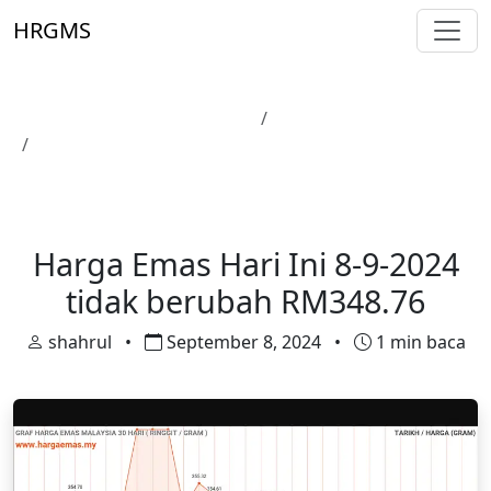
Skip to main content
HRGMS
Laman Utama
Harga Emas
Harga Emas Hari Ini 8-9-2024 tidak berubah
RM348.76
Harga Emas
Harga Emas Hari Ini 8-9-2024
tidak berubah RM348.76
shahrul
•
September 8, 2024
•
1 min baca