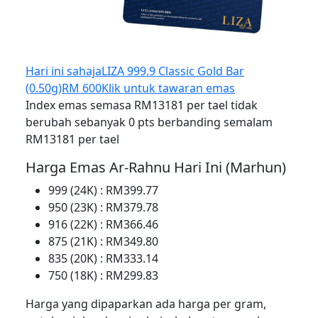
Hari ini sahaja
LIZA 999.9 Classic Gold Bar
(0.50g)
RM 600
Klik untuk tawaran emas
Index emas semasa RM13181 per tael tidak
berubah sebanyak 0 pts berbanding semalam
RM13181 per tael
Harga Emas Ar-Rahnu Hari Ini (Marhun)
999 (24K) : RM399.77
950 (23K) : RM379.78
916 (22K) : RM366.46
875 (21K) : RM349.80
835 (20K) : RM333.14
750 (18K) : RM299.83
Harga yang dipaparkan ada harga per gram,