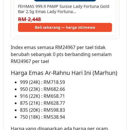
FEHMAS 999.9 PAMP Suisse Lady Fortuna Gold
Bar 2.5g Emas Lady Fortuna…
RM 2,448
Beli sekarang — harga istimewa
Index emas semasa RM24967 per tael tidak
berubah sebanyak 0 pts berbanding semalam
RM24967 per tael
Harga Emas Ar-Rahnu Hari Ini (Marhun)
999 (24K) : RM718.59
950 (23K) : RM682.66
916 (22K) : RM658.71
875 (21K) : RM628.77
835 (20K) : RM598.83
750 (18K) : RM538.94
Harga yang dipaparkan ada harga per gram,