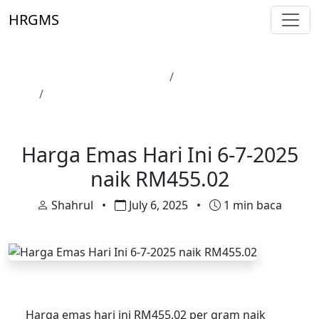
Skip to main content
HRGMS
Laman Utama
Harga Emas
Harga Emas Hari Ini 6-7-2025 naik RM455.02
Harga Emas
Harga Emas Hari Ini 6-7-2025
naik RM455.02
Shahrul
•
July 6, 2025
•
1 min baca
Harga emas hari ini RM455.02 per gram naik