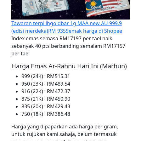
Tawaran terpilih
goldbar 1g MAA new AU 999.9
(edisi merdeka)
RM 935
Semak harga di Shopee
Index emas semasa RM17197 per tael naik
sebanyak 40 pts berbanding semalam RM17157
per tael
Harga Emas Ar-Rahnu Hari Ini (Marhun)
999 (24K) : RM515.31
950 (23K) : RM489.54
916 (22K) : RM472.37
875 (21K) : RM450.90
835 (20K) : RM429.43
750 (18K) : RM386.48
Harga yang dipaparkan ada harga per gram,
untuk rujukan kami sahaja, belum termasuk