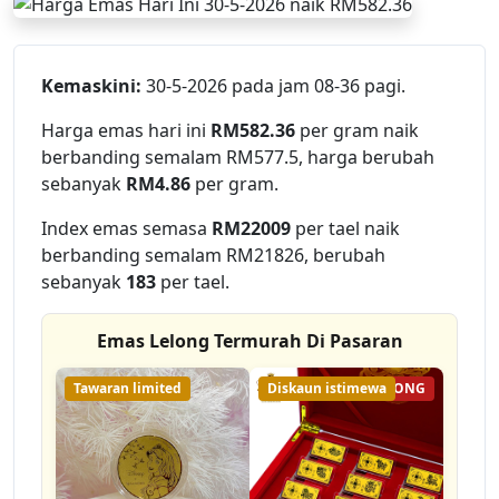
Kemaskini:
30-5-2026 pada jam 08-36 pagi.
Harga emas hari ini
RM582.36
per gram naik
berbanding semalam RM577.5, harga berubah
sebanyak
RM4.86
per gram.
Index emas semasa
RM22009
per tael naik
berbanding semalam RM21826, berubah
sebanyak
183
per tael.
Emas Lelong Termurah Di Pasaran
Tawaran limited
Diskaun istimewa
26% LELONG