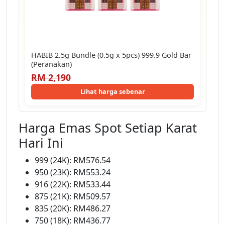
HABIB 2.5g Bundle (0.5g x 5pcs) 999.9 Gold Bar
(Peranakan)
RM 2,190
Lihat harga sebenar
Harga Emas Spot Setiap Karat
Hari Ini
999 (24K): RM576.54
950 (23K): RM553.24
916 (22K): RM533.44
875 (21K): RM509.57
835 (20K): RM486.27
750 (18K): RM436.77