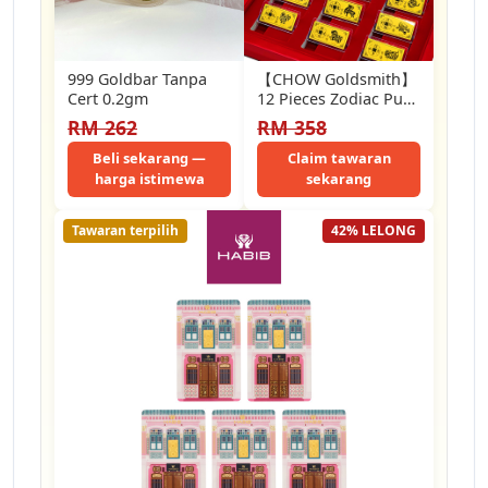
999 Goldbar Tanpa
【CHOW Goldsmith】
Cert 0.2gm
12 Pieces Zodiac Pure
Gold Bar (1.20g) Emas
RM 262
RM 358
999/24K Fine Gold…
Beli sekarang —
Claim tawaran
harga istimewa
sekarang
Tawaran terpilih
42% LELONG