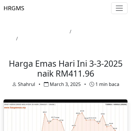
Skip to main content
HRGMS
Laman Utama
Harga Emas
Harga Emas Hari Ini 3-3-2025 naik RM411.96
Harga Emas
Harga Emas Hari Ini 3-3-2025
naik RM411.96
Shahrul
•
March 3, 2025
•
1 min baca