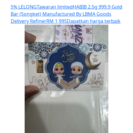
5% LELONG
Tawaran limited
HABIB 2.5g 999.9 Gold
Bar (Songket) Manufactured By LBMA Goods
Delivery Refiner
RM 1,995
Dapatkan harga terbaik