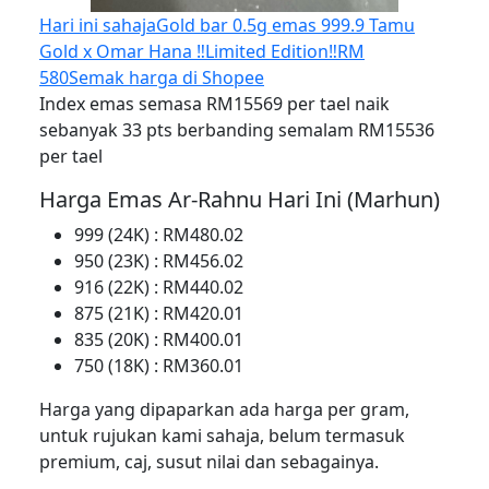
Hari ini sahaja
Gold bar 0.5g emas 999.9 Tamu
Gold x Omar Hana ‼️Limited Edition‼️
RM
580
Semak harga di Shopee
Index emas semasa RM15569 per tael naik
sebanyak 33 pts berbanding semalam RM15536
per tael
Harga Emas Ar-Rahnu Hari Ini (Marhun)
999 (24K) : RM480.02
950 (23K) : RM456.02
916 (22K) : RM440.02
875 (21K) : RM420.01
835 (20K) : RM400.01
750 (18K) : RM360.01
Harga yang dipaparkan ada harga per gram,
untuk rujukan kami sahaja, belum termasuk
premium, caj, susut nilai dan sebagainya.