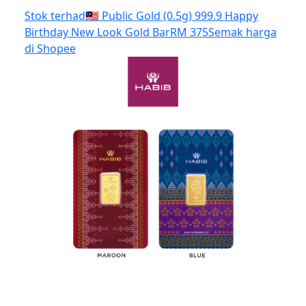
Stok terhad
🇲🇾 Public Gold (0.5g) 999.9 Happy
Birthday New Look Gold Bar
RM 375
Semak harga
di Shopee