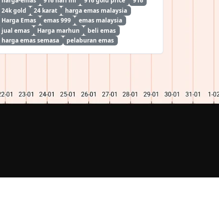
harga-emas
916 hari ini
916 gold price
916
24k gold
24 karat
harga emas malaysia
Harga Emas
emas 999
emas malaysia
jual emas
Harga marhun
beli emas
harga emas semasa
pelaburan emas