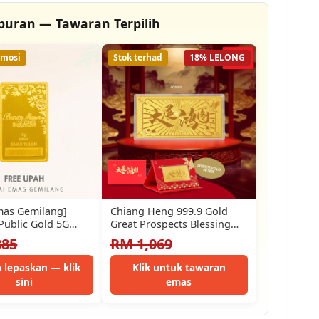
buran — Tawaran Terpilih
omosi
Stok terhad
18% LELONG
mas Gemilang]
Chiang Heng 999.9 Gold
Public Gold 5G
Great Prospects Blessing
) Gold Bar (2.3Cm)
Gift Gold Bar | 大展鸿图礼盒
885
RM 1,069
🦅…
 lepaskan — klik
Klik untuk tawaran
sini
emas