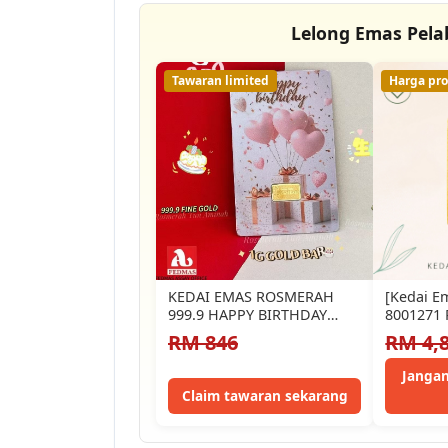
Lelong Emas Pela
Tawaran limited
Harga pr
KEDAI EMAS ROSMERAH
[Kedai E
999.9 HAPPY BIRTHDAY
8001271 
GOLD BAR 1 GRAM 生日快乐
(B009930
RM 846
RM 4,
1克…
(5G)…
Jangan
Claim tawaran sekarang