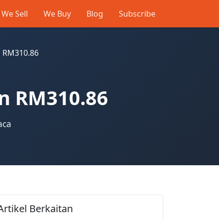
We Sell
We Buy
Blog
Subscribe
n RM310.86
un RM310.86
aca
Artikel Berkaitan