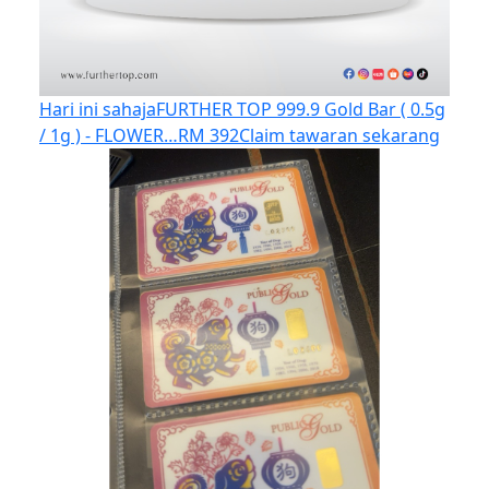
Hari ini sahaja
FURTHER TOP 999.9 Gold Bar ( 0.5g
/ 1g ) - FLOWER…
RM 392
Claim tawaran sekarang