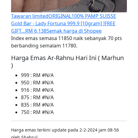
Tawaran limited
ORIGINAL100% PAMP SUISSE
Gold Bar - Lady Fortuna 999.9 [10gram] !FREE
GIFT…
RM 6,138
Semak harga di Shopee
Index emas semasa 11850 naik sebanyak 70 pts
berbanding semalam 11780.
Harga Emas Ar-Rahnu Hari Ini ( Marhun
)
999 : RM #N/A
950 : RM #N/A
916 : RM #N/A
875 : RM #N/A
835 : RM #N/A
750 : RM #N/A
Harga emas terkini update pada 2-2-2024 jam 08-56
oleh Shahrul