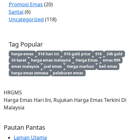
Promosi Emas
(20)
Santai
(6)
Uncategorized
(118)
Tag Popular
harga-emas
916 hari ini
916 gold price
916
24k gold
24 karat
harga emas malaysia
Harga Emas
emas 999
emas malaysia
jual emas
Harga marhun
beli emas
harga emas semasa
pelaburan emas
HRGMS
Harga Emas Hari Ini, Rujukan Harga Emas Terkini Di
Malaysia
Pautan Pantas
Laman Utama