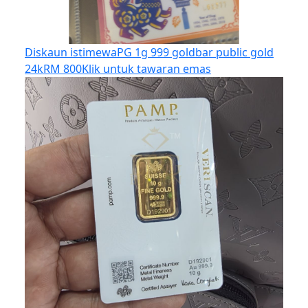
Diskaun istimewa
PG 1g 999 goldbar public gold
24k
RM 800
Klik untuk tawaran emas