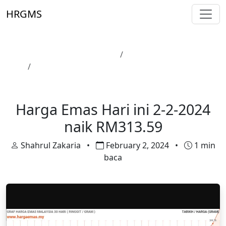
Skip to main content
HRGMS
Laman Utama
Harga Emas
Harga Emas Hari ini 2-2-2024 naik RM313.59
Harga Emas
Harga Emas Hari ini 2-2-2024
naik RM313.59
Shahrul Zakaria
•
February 2, 2024
•
1 min
baca