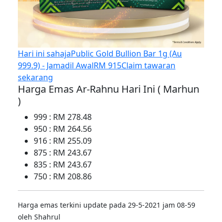
Hari ini sahaja
Public Gold Bullion Bar 1g (Au
999.9) - Jamadil Awal
RM 915
Claim tawaran
sekarang
Harga Emas Ar-Rahnu Hari Ini ( Marhun
)
999 : RM 278.48
950 : RM 264.56
916 : RM 255.09
875 : RM 243.67
835 : RM 243.67
750 : RM 208.86
Harga emas terkini update pada 29-5-2021 jam 08-59
oleh Shahrul