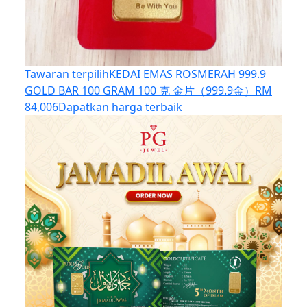
Tawaran terpilih
KEDAI EMAS ROSMERAH 999.9
GOLD BAR 100 GRAM 100 克 金片（999.9金）
RM
84,006
Dapatkan harga terbaik