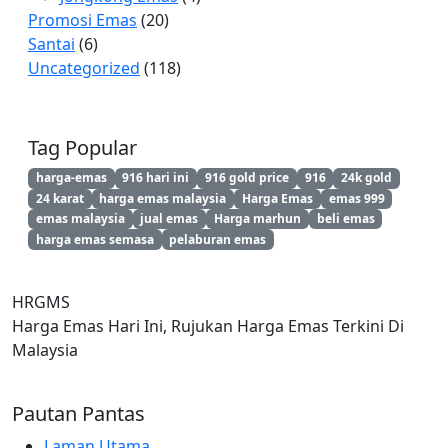
Promosi Emas
(20)
Santai
(6)
Uncategorized
(118)
Tag Popular
harga-emas
916 hari ini
916 gold price
916
24k gold
24 karat
harga emas malaysia
Harga Emas
emas 999
emas malaysia
jual emas
Harga marhun
beli emas
harga emas semasa
pelaburan emas
HRGMS
Harga Emas Hari Ini, Rujukan Harga Emas Terkini Di
Malaysia
Pautan Pantas
Laman Utama