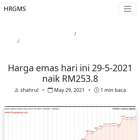
Skip to main content
HRGMS
Laman Utama
Harga Emas
Harga emas hari ini 29-5-2021 naik RM253.8
Harga Emas
Harga emas hari ini 29-5-2021
naik RM253.8
shahrul
•
May 29, 2021
•
1 min baca