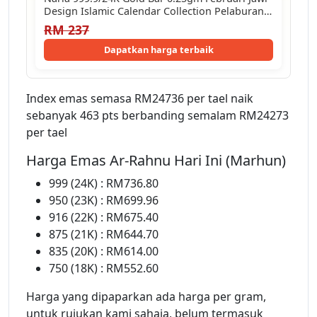
Design Islamic Calendar Collection Pelaburan…
RM 237
Dapatkan harga terbaik
Index emas semasa RM24736 per tael naik
sebanyak 463 pts berbanding semalam RM24273
per tael
Harga Emas Ar-Rahnu Hari Ini (Marhun)
999 (24K) : RM736.80
950 (23K) : RM699.96
916 (22K) : RM675.40
875 (21K) : RM644.70
835 (20K) : RM614.00
750 (18K) : RM552.60
Harga yang dipaparkan ada harga per gram,
untuk rujukan kami sahaja, belum termasuk