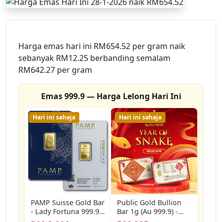
Harga emas hari ini RM654.52 per gram naik
sebanyak RM12.25 berbanding semalam
RM642.27 per gram
Emas 999.9 — Harga Lelong Hari Ini
Hari ini sahaja
Hari ini sahaja
PAMP Suisse Gold Bar
Public Gold Bullion
- Lady Fortuna 999.9
Bar 1g (Au 999.9) -
[2.5 gram] GET FREE…
Snake