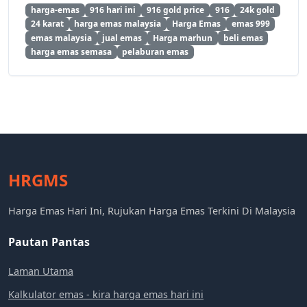
harga-emas
916 hari ini
916 gold price
916
24k gold
24 karat
harga emas malaysia
Harga Emas
emas 999
emas malaysia
jual emas
Harga marhun
beli emas
harga emas semasa
pelaburan emas
HRGMS
Harga Emas Hari Ini, Rujukan Harga Emas Terkini Di Malaysia
Pautan Pantas
Laman Utama
Kalkulator emas - kira harga emas hari ini