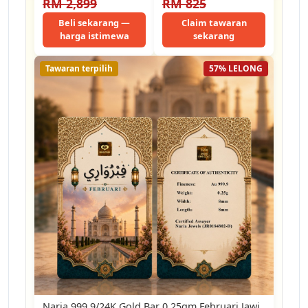
RM 2,899
RM 825
Beli sekarang —
Claim tawaran
harga istimewa
sekarang
Tawaran terpilih
57% LELONG
Naria 999.9/24K Gold Bar 0.25gm Februari Jawi