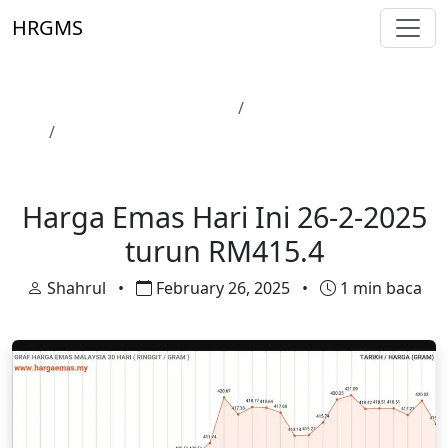
Skip to main content
HRGMS
Laman Utama
Harga Emas
Harga Emas Hari Ini 26-2-2025 turun RM415.4
Harga Emas
Harga Emas Hari Ini 26-2-2025
turun RM415.4
Shahrul
•
February 26, 2025
•
1 min baca