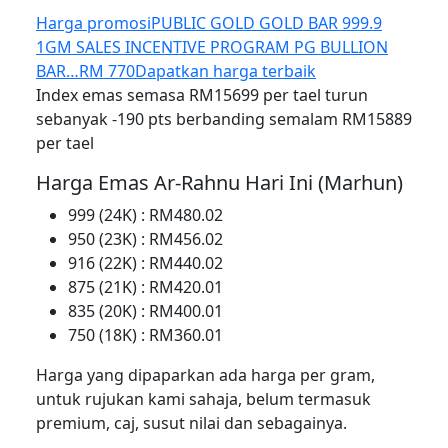
Harga promosi
PUBLIC GOLD GOLD BAR 999.9
1GM SALES INCENTIVE PROGRAM PG BULLION
BAR…
RM 770
Dapatkan harga terbaik
Index emas semasa RM15699 per tael turun
sebanyak -190 pts berbanding semalam RM15889
per tael
Harga Emas Ar-Rahnu Hari Ini (Marhun)
999 (24K) : RM480.02
950 (23K) : RM456.02
916 (22K) : RM440.02
875 (21K) : RM420.01
835 (20K) : RM400.01
750 (18K) : RM360.01
Harga yang dipaparkan ada harga per gram,
untuk rujukan kami sahaja, belum termasuk
premium, caj, susut nilai dan sebagainya.