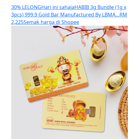
30% LELONG
Hari ini sahaja
HABIB 3g Bundle (1g x
3pcs) 999.9 Gold Bar Manufactured By LBMA…
RM
2,225
Semak harga di Shopee