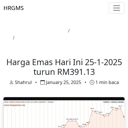
Skip to main content
HRGMS
Laman Utama
Harga Emas
Harga Emas Hari Ini 25-1-2025 turun RM391.13
Harga Emas
Harga Emas Hari Ini 25-1-2025
turun RM391.13
Shahrul
•
January 25, 2025
•
1 min baca