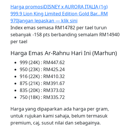
Harga promosi
DISNEY x AURORA ITALIA (1g)
999.9 Lion King Limited Edition Gold Bar…
RM
970
Jangan lepaskan — klik sini
Index emas semasa RM14782 per tael turun
sebanyak -158 pts berbanding semalam RM14940
per tael
Harga Emas Ar-Rahnu Hari Ini (Marhun)
999 (24K) : RM447.62
950 (23K) : RM425.24
916 (22K) : RM410.32
875 (21K) : RM391.67
835 (20K) : RM373.02
750 (18K) : RM335.72
Harga yang dipaparkan ada harga per gram,
untuk rujukan kami sahaja, belum termasuk
premium, caj, susut nilai dan sebagainya.