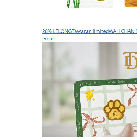
28% LELONG
Tawaran limited
WAH CHAN 99
emas