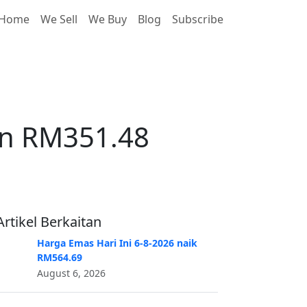
Home
We Sell
We Buy
Blog
Subscribe
un RM351.48
un RM351.48
Artikel Berkaitan
Harga Emas Hari Ini 6-8-2026 naik
RM564.69
August 6, 2026