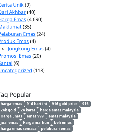
Cerita Unik
(9)
Dari Akhbar
(40)
Harga Emas
(4,690)
Maklumat
(35)
Pelaburan Emas
(24)
Produk Emas
(4)
Jongkong Emas
(4)
Promosi Emas
(20)
Santai
(6)
Uncategorized
(118)
Tag Popular
harga-emas
916 hari ini
916 gold price
916
24k gold
24 karat
harga emas malaysia
Harga Emas
emas 999
emas malaysia
jual emas
Harga marhun
beli emas
harga emas semasa
pelaburan emas