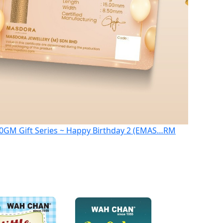
0GM Gift Series ~ Happy Birthday 2 (EMAS…
RM