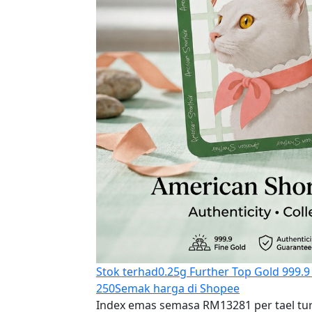
Stok terhad
0.25g Further Top Gold 999.9
250
Semak harga di Shopee
Index emas semasa RM13281 per tael tu