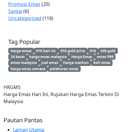
Promosi Emas
(20)
Santai
(6)
Uncategorized
(118)
Tag Popular
harga-emas
916 hari ini
916 gold price
916
24k gold
24 karat
harga emas malaysia
Harga Emas
emas 999
emas malaysia
jual emas
Harga marhun
beli emas
harga emas semasa
pelaburan emas
HRGMS
Harga Emas Hari Ini, Rujukan Harga Emas Terkini Di
Malaysia
Pautan Pantas
Laman Utama