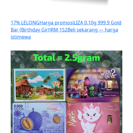
17% LELONG
Harga promosi
LIZA 0.10g 999.9 Gold
Bar (Birthday Girl)
RM 152
Beli sekarang — harga
istimewa