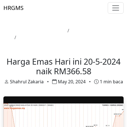
Skip to main content
HRGMS
Laman Utama
Harga Emas
Harga Emas Hari ini 20-5-2024 naik RM366.58
Harga Emas
Harga Emas Hari ini 20-5-2024
naik RM366.58
Shahrul Zakaria
•
May 20, 2024
•
1 min baca