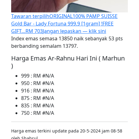
Tawaran terpilih
ORIGINAL100% PAMP SUISSE
Gold Bar - Lady Fortuna 999.9 [1gram] !FREE
GIFT…
RM 703
Jangan lepaskan — klik sini
Index emas semasa 13850 naik sebanyak 53 pts
berbanding semalam 13797.
Harga Emas Ar-Rahnu Hari Ini ( Marhun
)
999 : RM #N/A
950 : RM #N/A
916 : RM #N/A
875 : RM #N/A
835 : RM #N/A
750 : RM #N/A
Harga emas terkini update pada 20-5-2024 jam 08-58
oleh Shahrul