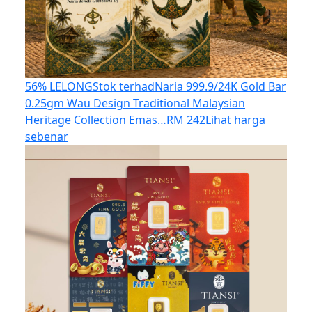
56% LELONG
Stok terhad
Naria 999.9/24K Gold Bar
0.25gm Wau Design Traditional Malaysian
Heritage Collection Emas…
RM 242
Lihat harga
sebenar