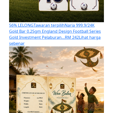
56% LELONG
Tawaran terpilih
Naria 999.9/24K
Gold Bar 0.25gm England Design Football Series
Gold Investment Pelaburan…
RM 242
Lihat harga
sebenar