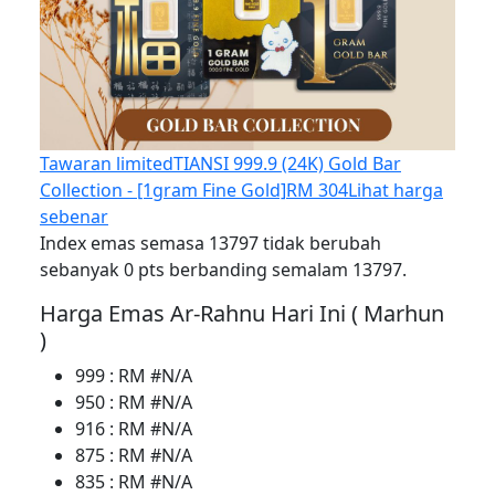
Tawaran limited
TIANSI 999.9 (24K) Gold Bar
Collection - [1gram Fine Gold]
RM 304
Lihat harga
sebenar
Index emas semasa 13797 tidak berubah
sebanyak 0 pts berbanding semalam 13797.
Harga Emas Ar-Rahnu Hari Ini ( Marhun
)
999 : RM #N/A
950 : RM #N/A
916 : RM #N/A
875 : RM #N/A
835 : RM #N/A