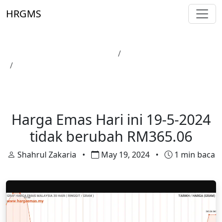
Skip to main content
HRGMS
Laman Utama
Harga Emas
Harga Emas Hari ini 19-5-2024 tidak berubah
RM365.06
Harga Emas
Harga Emas Hari ini 19-5-2024
tidak berubah RM365.06
Shahrul Zakaria
•
May 19, 2024
•
1 min baca