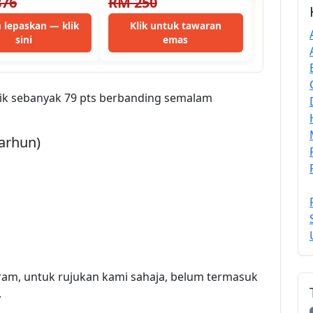
876
RM 250
 lepaskan — klik
Klik untuk tawaran
sini
emas
ik sebanyak 79 pts berbanding semalam
arhun)
ram, untuk rujukan kami sahaja, belum termasuk
.