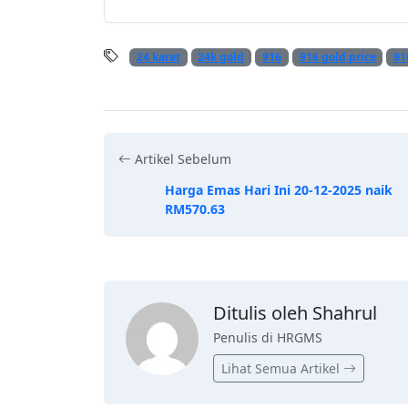
24 karat
24k gold
916
916 gold price
91
Artikel Sebelum
Harga Emas Hari Ini 20-12-2025 naik
RM570.63
Ditulis oleh Shahrul
Penulis di HRGMS
Lihat Semua Artikel