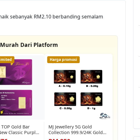
 naik sebanyak RM2.10 berbanding semalam
 Murah Dari Platform
imited
Harga promosi
 TOP Gold Bar
MJ Jewellery 5G Gold
ew Classic Purple
Collection 999.9/24K Gold
Bar F49 (0.1g / 0.2g…