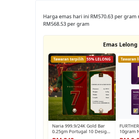
Harga emas hari ini RM570.63 per gram
RM568.53 per gram
Emas Lelong
Tawaran terpilih
55% LELONG
Tawaran l
Naria 999.9/24K Gold Bar
FURTHER
0.25gm Portugal 10 Design
10gram N
Football Series Gold
999.9