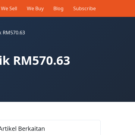
We Sell
We Buy
Blog
Subscribe
ik RM570.63
aik RM570.63
Artikel Berkaitan