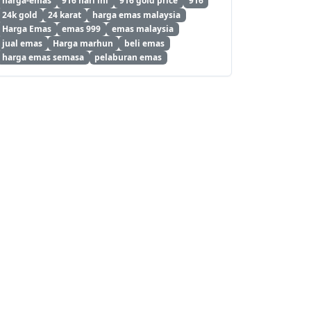
harga-emas
916 hari ini
916 gold price
916
24k gold
24 karat
harga emas malaysia
Harga Emas
emas 999
emas malaysia
jual emas
Harga marhun
beli emas
harga emas semasa
pelaburan emas