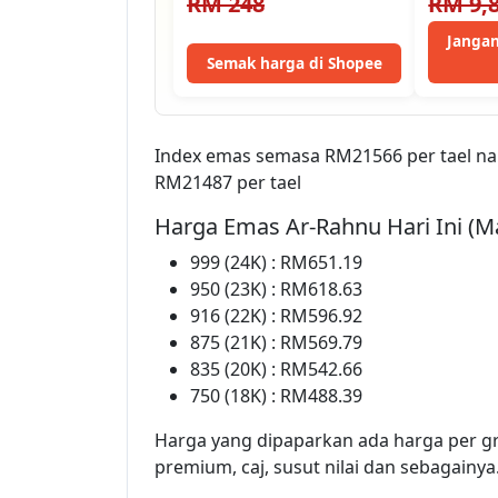
RM 248
RM 9,
Investment…
Jangan
Semak harga di Shopee
Index emas semasa RM21566 per tael na
RM21487 per tael
Harga Emas Ar-Rahnu Hari Ini (M
999 (24K) : RM651.19
950 (23K) : RM618.63
916 (22K) : RM596.92
875 (21K) : RM569.79
835 (20K) : RM542.66
750 (18K) : RM488.39
Harga yang dipaparkan ada harga per g
premium, caj, susut nilai dan sebagainya