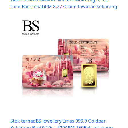
Gold Bar (Tekat)
RM 8,277
Claim tawaran sekarang
Stok terhad
BS Jewellery Emas 999.9 Goldbar
Kelahiran Bayi 0.10g - F20A
RM 150
Beli sekarang