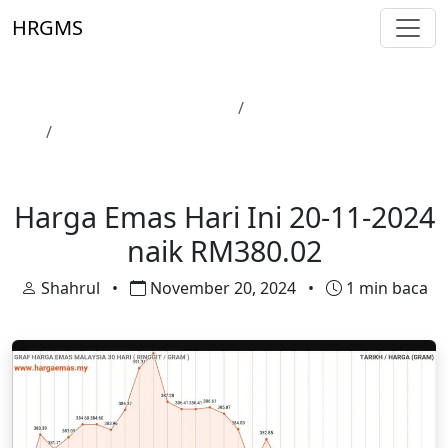
Skip to main content
HRGMS
Laman Utama
Harga Emas
Harga Emas Hari Ini 20-11-2024 naik RM380.02
Harga Emas
Harga Emas Hari Ini 20-11-2024
naik RM380.02
Shahrul
•
November 20, 2024
•
1 min baca