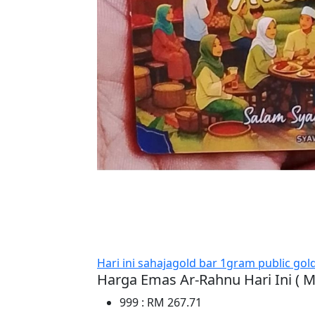
Hari ini sahaja
gold bar 1gram public gol
Harga Emas Ar-Rahnu Hari Ini ( M
999 : RM 267.71