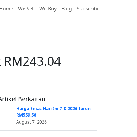
Home
We Sell
We Buy
Blog
Subscribe
k RM243.04
ik RM243.04
Artikel Berkaitan
Harga Emas Hari Ini 7-8-2026 turun
RM559.58
August 7, 2026