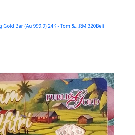
5g Gold Bar (Au 999.9) 24K - Tom &…
RM 320
Beli