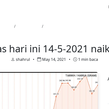
Utama
Harga Emas
Harga emas hari ini 14-5-2021 nai
Harga Emas
 hari ini 14-5-2021 na
shahrul
•
May 14, 2021
•
1 min baca