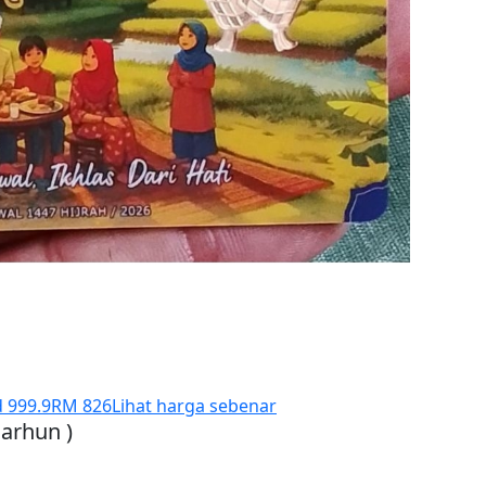
d 999.9
RM 826
Lihat harga sebenar
arhun )