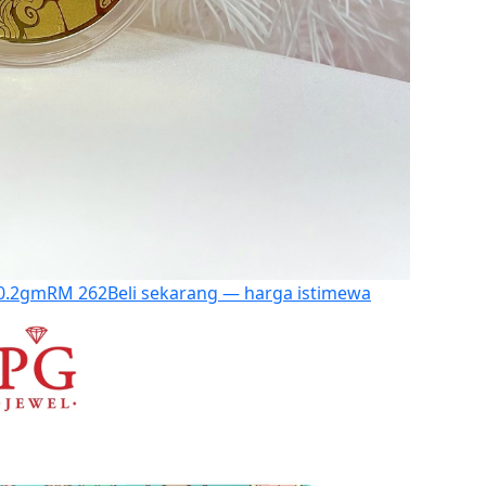
 0.2gm
RM 262
Beli sekarang — harga istimewa