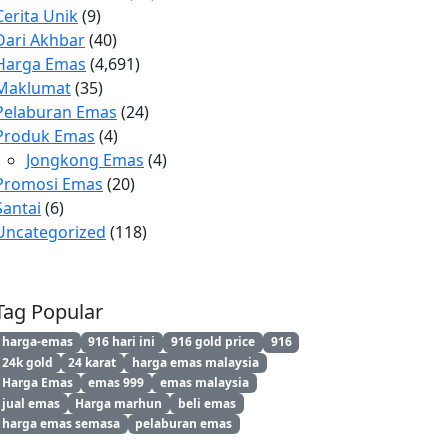
Cerita Unik
(9)
Dari Akhbar
(40)
Harga Emas
(4,691)
Maklumat
(35)
Pelaburan Emas
(24)
Produk Emas
(4)
Jongkong Emas
(4)
Promosi Emas
(20)
Santai
(6)
Uncategorized
(118)
Tag Popular
harga-emas
916 hari ini
916 gold price
916
24k gold
24 karat
harga emas malaysia
Harga Emas
emas 999
emas malaysia
jual emas
Harga marhun
beli emas
harga emas semasa
pelaburan emas