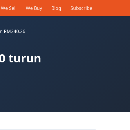
We Sell
We Buy
Blog
Subscribe
un RM240.26
0 turun