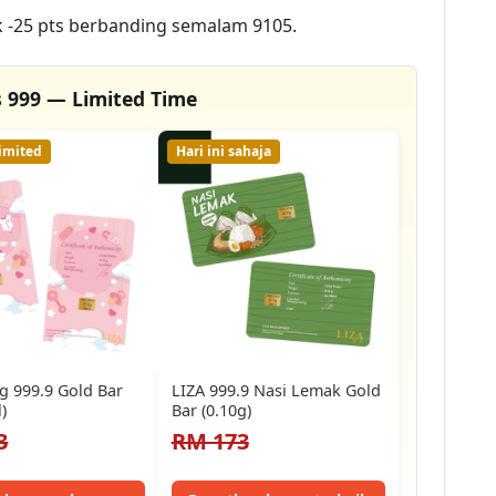
 -25 pts berbanding semalam 9105.
 999 — Limited Time
imited
Hari ini sahaja
g 999.9 Gold Bar
LIZA 999.9 Nasi Lemak Gold
l)
Bar (0.10g)
3
RM 173