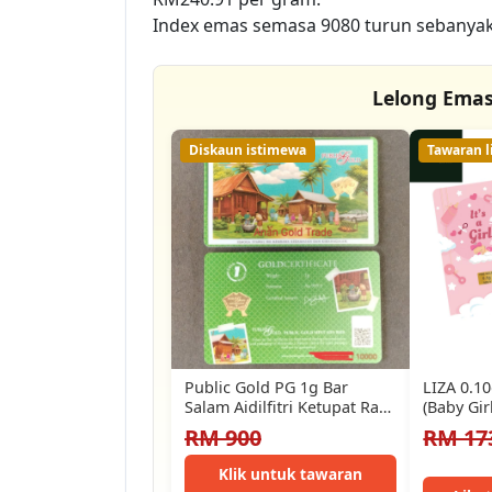
Index emas semasa 9080 turun sebanyak
Lelong Emas
Diskaun istimewa
Tawaran l
Public Gold PG 1g Bar
LIZA 0.10
Salam Aidilfitri Ketupat Raya
(Baby Gir
2026 v1 (Au…
RM 900
RM 17
Klik untuk tawaran