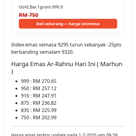
Gold.Bar.1gram.999.9
RM 750
Beli sekarang — harga istimewa
Index emas semasa 9295 turun sebanyak -25pts
berbanding semalam 9320.
Harga Emas Ar-Rahnu Hari Ini ( Marhun
)
999 : RM 270.65
950 : RM 257.12
916 : RM 247.91
875 : RM 236.82
835 : RM 225.99
750 : RM 202.99
Harga emas terkini update pada 1-7-2020 jam 08-58