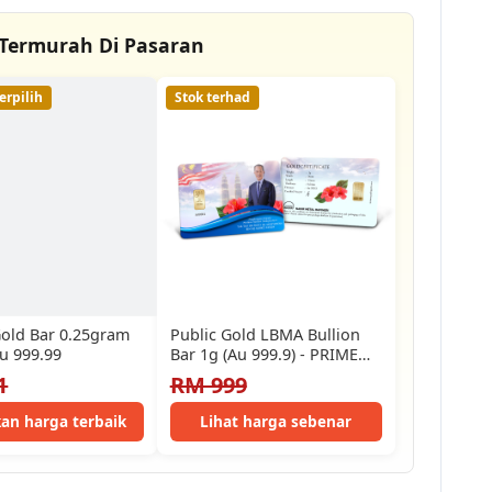
Termurah Di Pasaran
erpilih
Stok terhad
old Bar 0.25gram
Public Gold LBMA Bullion
u 999.99
Bar 1g (Au 999.9) - PRIME
MINISTER 8th…
1
RM 999
an harga terbaik
Lihat harga sebenar