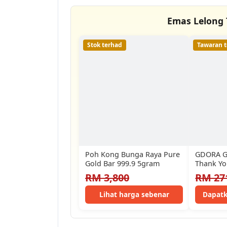
Emas Lelong 
Stok terhad
Tawaran t
Poh Kong Bunga Raya Pure
GDORA G
Gold Bar 999.9 5gram
Thank Yo
RM 3,800
RM 27
Lihat harga sebenar
Dapatk