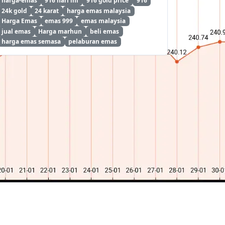
harga-emas
916 hari ini
916 gold price
916
24k gold
24 karat
harga emas malaysia
Harga Emas
emas 999
emas malaysia
jual emas
Harga marhun
beli emas
harga emas semasa
pelaburan emas