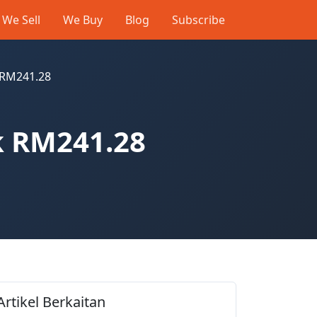
We Sell
We Buy
Blog
Subscribe
k RM241.28
ik RM241.28
Artikel Berkaitan