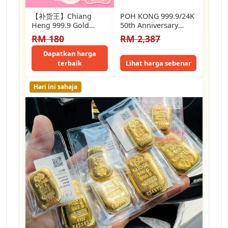
【补货王】Chiang
POH KONG 999.9/24K
Heng 999.9 Gold
50th Anniversary
Fortune Lucky Cat
Dragon Ascend Fine
RM 180
RM 2,387
Gold Bar 金运招财猫足
Gold Bar | Limited…
金卡片- PG0060
Dapatkan harga
terbaik
Lihat harga sebenar
Hari ini sahaja