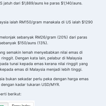
jatuh dari $1,889/auns ke paras $1,140/auns.
alaysia ialah RM150/gram manakala di US ialah $1290
h melonjak sebanyak RM26/gram (20%) dari paras
sebanyak $150/auns (13%).
 yang semakin lemah menyebabkan nilai emas di
ringgit. Dengan kata lain, pelabur di Malaysia
ada tunai kepada emas kerana nilai ringgit yang
epada emas di Malaysia menjadi lebih tinggi.
ysia bukan sekadar perlu peka dengan harga emas
ka dengan kadar tukaran USD/MYR.
rti berikut: