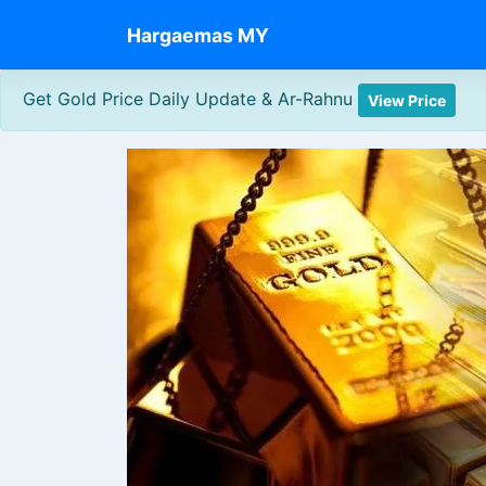
Skip
Hargaemas MY
to
content
Get Gold Price Daily Update & Ar-Rahnu
View Price