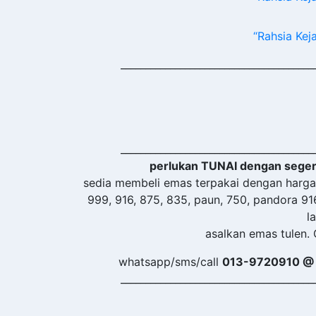
“Rahsia Ke
_______________________________________
_______________________________________
perlukan TUNAI dengan seger
sedia membeli emas terpakai dengan harga 
999, 916, 875, 835, paun, 750, pandora 91
la
asalkan emas tulen.
whatsapp/sms/call
013-9720910 @
_______________________________________