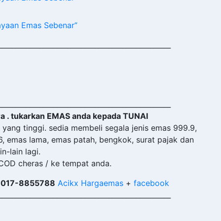
jayaan Emas Sebenar”
__________________________________________________
__________________________________________________
a . tukarkan EMAS anda kepada TUNAI
yang tinggi. sedia membeli segala jenis emas 999.9,
6, emas lama, emas patah, bengkok, surat pajak dan
in-lain lagi.
 COD cheras / ke tempat anda.
 017-8855788
Acikx Hargaemas
+
facebook
__________________________________________________