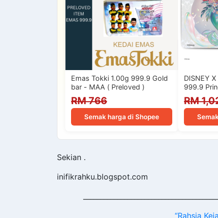
Emas Tokki 1.00g 999.9 Gold
DISNEY X 
bar - MAA ( Preloved )
999.9 Prin
2 Limited 
RM 766
RM 1,0
Semak harga di Shopee
Semak
Sekian .
inifikrahku.blogspot.com
_______________________________________
“Rahsia Ke