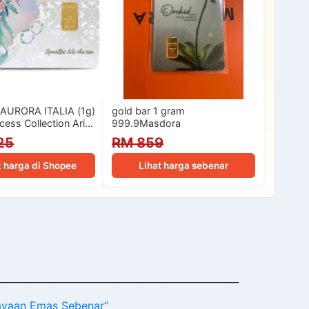
AURORA ITALIA (1g)
gold bar 1 gram
cess Collection Ariel
999.9Masdora
Edition…
25
RM 859
 harga di Shopee
Lihat harga sebenar
__________________________________________________
jayaan Emas Sebenar”