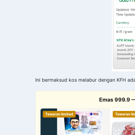
Ini bermaksud kos melabur dengan KFH ada
Emas 999.9 — 
Tawaran limited
Tawaran li