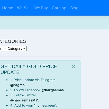
Home
We Sell
We Buy
Catalog
Blog
ATEGORIES
tegories
×
GET DAILY GOLD PRICE
UPDATE
1. Price update via Telegram
@hrgms
2. Follow Facebook
@hargaemas
3. Follow Twitter
@hargaemasMY
.
4. Add to your "homescreen".