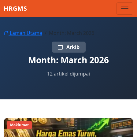
Skip to main content
HRGMS
Laman Utama
Month:
March 2026
Arkib
Month:
March 2026
12 artikel dijumpai
Maklumat