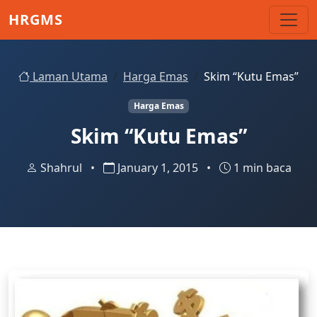
Skip to main content
HRGMS
Laman Utama
Harga Emas
Skim “Kutu Emas”
Harga Emas
Skim “Kutu Emas”
Shahrul
•
January 1, 2015
•
1 min baca