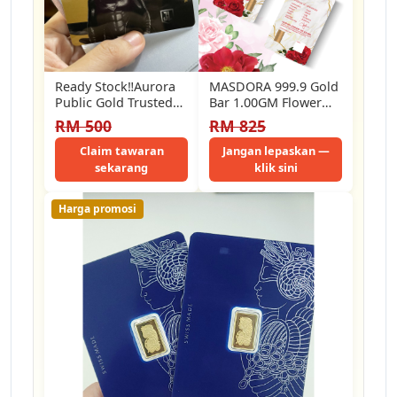
Ready Stock‼️Aurora
MASDORA 999.9 Gold
Public Gold Trusted
Bar 1.00GM Flower
Brand 1g Emas 999.9
Series ~ Rosales
RM 500
RM 825
Goldbar (Boleh Pilih…
(EMAS 999.9/24K)
Claim tawaran
Jangan lepaskan —
sekarang
klik sini
Harga promosi