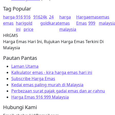
Tag Popular
harga-
916
916
916
24k
24
harga
Harga
emas
emas
emas
hari
gold
gold
karat
emas
Emas
999
malaysi
ini
price
malaysia
HRGMS
Harga Emas Hari Ini, Rujukan Harga Emas Terkini Di
Malaysia
Pautan Pantas
Laman Utama
Kalkulator emas - kira harga emas hari ini
Subscribe Harga Emas
Kedai emas paling murah di Malaysia
Perbezaan surat pajak gadai emas dan ar-rahnu
Harga Emas 916 999 Malaysia
Hubungi Kami