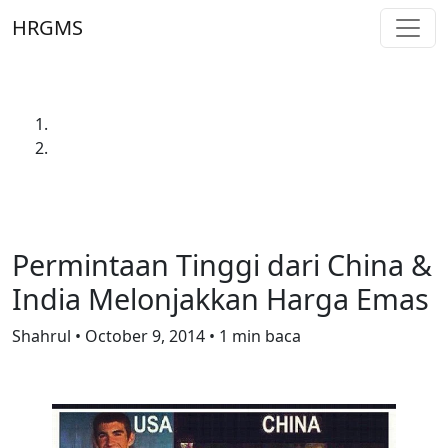
Skip to main content
HRGMS
Laman Utama
Harga Emas
Permintaan Tinggi dari China & India Melonjakkan
Harga Emas
Harga Emas
Permintaan Tinggi dari China &
India Melonjakkan Harga Emas
Shahrul
•
October 9, 2014
•
1 min baca