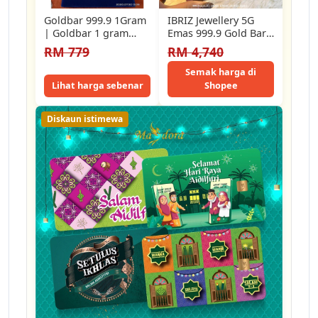
Goldbar 999.9 1Gram
IBRIZ Jewellery 5G
| Goldbar 1 gram
Emas 999.9 Gold Bar
999.9 | Goldbar
Gift For Men 999.9
RM 779
RM 4,740
limited edition…
Gold…
Semak harga di
Lihat harga sebenar
Shopee
Diskaun istimewa