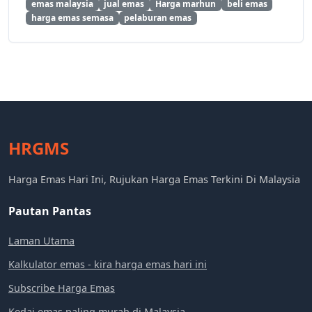
emas malaysia
jual emas
Harga marhun
beli emas
harga emas semasa
pelaburan emas
HRGMS
Harga Emas Hari Ini, Rujukan Harga Emas Terkini Di Malaysia
Pautan Pantas
Laman Utama
Kalkulator emas - kira harga emas hari ini
Subscribe Harga Emas
Kedai emas paling murah di Malaysia