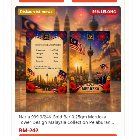
Diskaun istimewa
56% LELONG
Naria 999.9/24K Gold Bar 0.25gm Merdeka
Tower Design Malaysia Collection Pelaburan
Emas…
RM 242