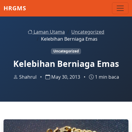
Skip to main content
HRGMS
Laman Utama
Uncategorized
Kelebihan Berniaga Emas
Uncategorized
Kelebihan Berniaga Emas
Shahrul
•
May 30, 2013
•
1 min baca